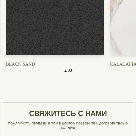
CALACATTA BORGHINI
CALACATT
3
/
33
СВЯЖИТЕСЬ С НАМИ
ПОЖАЛУЙСТА, ПЕРЕД ВИЗИТОМ В ШОУРУМ ПОЗВОНИТЕ И ДОГОВОРИТЕСЬ О
ВСТРЕЧЕ