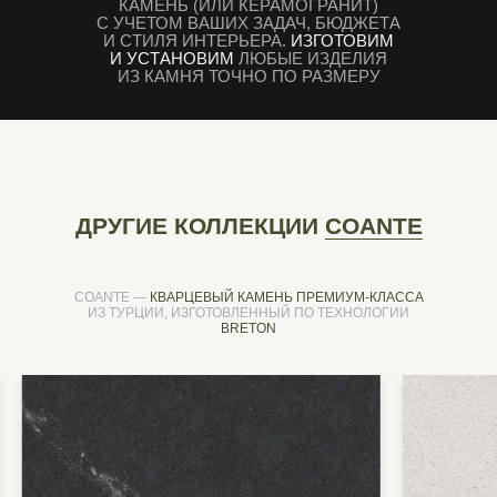
КАМЕНЬ (ИЛИ КЕРАМОГРАНИТ)
С УЧЕТОМ ВАШИХ ЗАДАЧ, БЮДЖЕТА
И СТИЛЯ ИНТЕРЬЕРА.
ИЗГОТОВИМ
И УСТАНОВИМ
ЛЮБЫЕ ИЗДЕЛИЯ
ИЗ КАМНЯ ТОЧНО ПО РАЗМЕРУ
ДРУГИЕ КОЛЛЕКЦИИ
COANTE
COANTE —
КВАРЦЕВЫЙ КАМЕНЬ ПРЕМИУМ-КЛАССА
ИЗ ТУРЦИИ, ИЗГОТОВЛЕННЫЙ ПО ТЕХНОЛОГИИ
BRETON