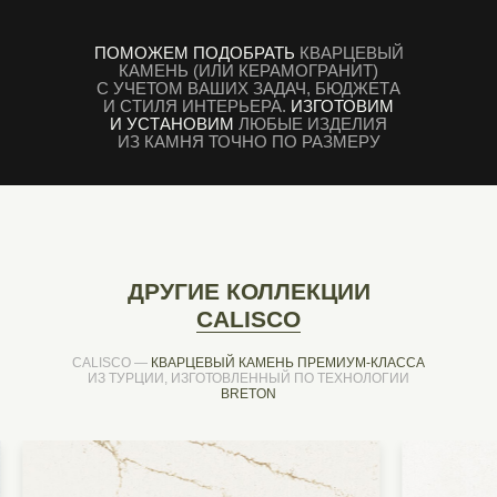
ПОМОЖЕМ ПОДОБРАТЬ
КВАРЦЕВЫЙ
КАМЕНЬ (ИЛИ КЕРАМОГРАНИТ)
С УЧЕТОМ ВАШИХ ЗАДАЧ, БЮДЖЕТА
И СТИЛЯ ИНТЕРЬЕРА.
ИЗГОТОВИМ
И УСТАНОВИМ
ЛЮБЫЕ ИЗДЕЛИЯ
ИЗ КАМНЯ ТОЧНО ПО РАЗМЕРУ
ДРУГИЕ КОЛЛЕКЦИИ
CALISCO
CALISCO —
КВАРЦЕВЫЙ КАМЕНЬ ПРЕМИУМ-КЛАССА
ИЗ ТУРЦИИ, ИЗГОТОВЛЕННЫЙ ПО ТЕХНОЛОГИИ
BRETON