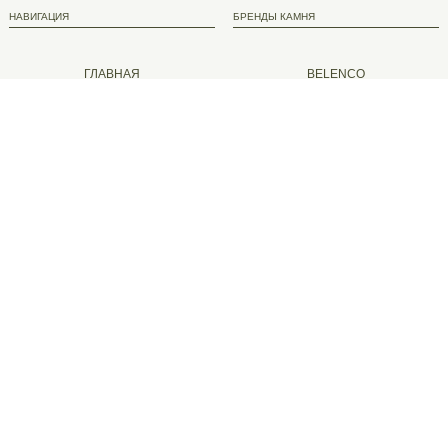
НАВИГАЦИЯ
БРЕНДЫ КАМНЯ
ГЛАВНАЯ
BELENCO
КАТАЛОГ КАМНЯ
STRATOS
ПРОЕКТЫ
COANTE
КОМПАНИЯ
ARTEO
РАСЧЕТ ИЗДЕЛИЯ
AVANT
СОТРУДНИЧЕСТВО
AVARUS
CALISCO
NOBLLE
ITALSTONE
FONDOVALLE