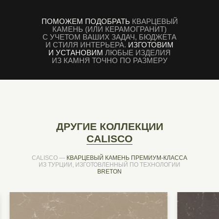
ПОМОЖЕМ ПОДОБРАТЬ
КВАРЦЕВЫЙ
КАМЕНЬ (ИЛИ КЕРАМОГРАНИТ)
С УЧЕТОМ ВАШИХ ЗАДАЧ, БЮДЖЕТА
И СТИЛЯ ИНТЕРЬЕРА.
ИЗГОТОВИМ
И УСТАНОВИМ
ЛЮБЫЕ ИЗДЕЛИЯ
ИЗ КАМНЯ ТОЧНО ПО РАЗМЕРУ
ДРУГИЕ КОЛЛЕКЦИИ
CALISCO
CALISCO —
КВАРЦЕВЫЙ КАМЕНЬ ПРЕМИУМ-КЛАССА
ИЗ ТУРЦИИ, ИЗГОТОВЛЕННЫЙ ПО ТЕХНОЛОГИИ
BRETON