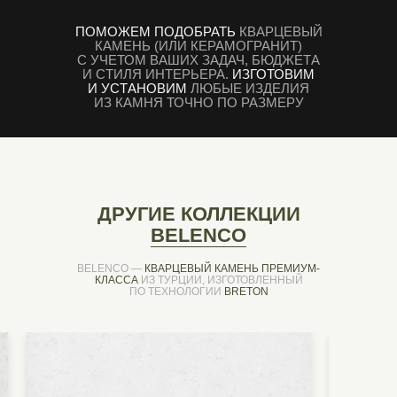
ПОМОЖЕМ ПОДОБРАТЬ
КВАРЦЕВЫЙ
КАМЕНЬ (ИЛИ КЕРАМОГРАНИТ)
С УЧЕТОМ ВАШИХ ЗАДАЧ, БЮДЖЕТА
И СТИЛЯ ИНТЕРЬЕРА.
ИЗГОТОВИМ
И УСТАНОВИМ
ЛЮБЫЕ ИЗДЕЛИЯ
ИЗ КАМНЯ ТОЧНО ПО РАЗМЕРУ
ДРУГИЕ КОЛЛЕКЦИИ
BELENCO
BELENCO —
КВАРЦЕВЫЙ КАМЕНЬ ПРЕМИУМ-
КЛАССА
ИЗ ТУРЦИИ, ИЗГОТОВЛЕННЫЙ
ПО ТЕХНОЛОГИИ
BRETON