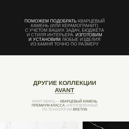
ПОМОЖЕМ ПОДОБРАТЬ
КВАРЦЕВЫЙ
КАМЕНЬ (ИЛИ КЕРАМОГРАНИТ)
С УЧЕТОМ ВАШИХ ЗАДАЧ, БЮДЖЕТА
И СТИЛЯ ИНТЕРЬЕРА.
ИЗГОТОВИМ
И УСТАНОВИМ
ЛЮБЫЕ ИЗДЕЛИЯ
ИЗ КАМНЯ ТОЧНО ПО РАЗМЕРУ
ДРУГИЕ КОЛЛЕКЦИИ
AVANT
AVANT КВАРЦ —
КВАРЦЕВЫЙ КАМЕНЬ
ПРЕМИУМ-КЛАССА
, ИЗГОТОВЛЕННЫЙ
ПО ТЕХНОЛОГИИ
BRETON